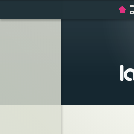
LA PHOTO DU MARDI | Photographismes | Nicolas Bocquel