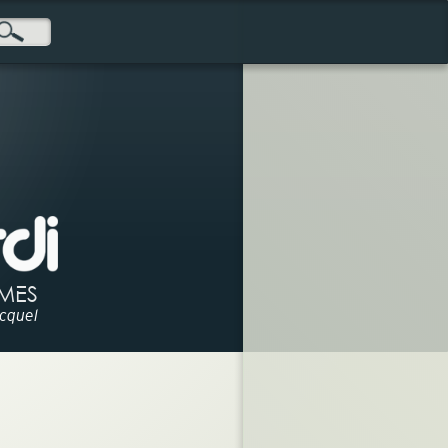
MES
ocquel